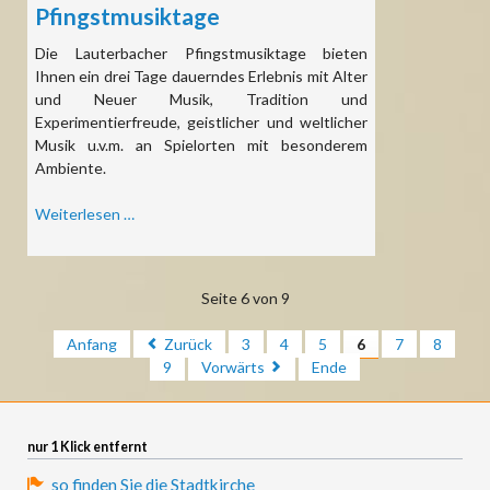
Pfingstmusiktage
Die Lauterbacher Pfingstmusiktage bieten
Ihnen ein drei Tage dauerndes Erlebnis mit Alter
und Neuer Musik, Tradition und
Experimentierfreude, geistlicher und weltlicher
Musik u.v.m. an Spielorten mit besonderem
Ambiente.
48.
Weiterlesen …
Lauterbacher
Pfingstmusiktage
Seite 6 von 9
Anfang
Zurück
3
4
5
6
7
8
9
Vorwärts
Ende
nur 1 Klick entfernt
so finden Sie die Stadtkirche