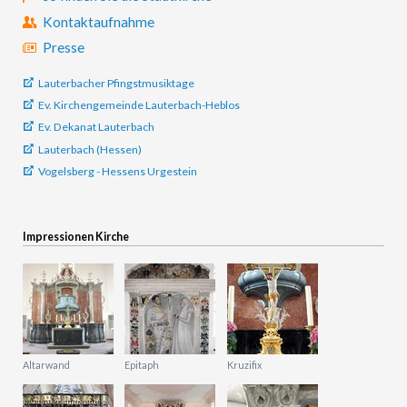
Kontaktaufnahme
Presse
Lauterbacher Pfingstmusiktage
Ev. Kirchengemeinde Lauterbach-Heblos
Ev. Dekanat Lauterbach
Lauterbach (Hessen)
Vogelsberg - Hessens Urgestein
Impressionen Kirche
Altarwand
Epitaph
Kruzifix