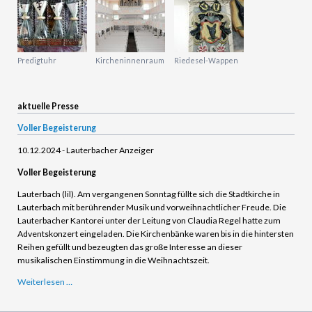
Predigtuhr
Kircheninnenraum
Riedesel-Wappen
aktuelle Presse
Voller Begeisterung
10.12.2024 - Lauterbacher Anzeiger
Voller Begeisterung
Lauterbach (lil). Am vergangenen Sonntag füllte sich die Stadtkirche in
Lauterbach mit berührender Musik und vorweihnachtlicher Freude. Die
Lauterbacher Kantorei unter der Leitung von Claudia Regel hatte zum
Adventskonzert eingeladen. Die Kirchenbänke waren bis in die hintersten
Reihen gefüllt und bezeugten das große Interesse an dieser
musikalischen Einstimmung in die Weihnachtszeit.
Voller
Weiterlesen …
Begeisterung