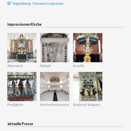
Vogelsberg - Hessens Urgestein
Impressionen Kirche
Altarwand
Epitaph
Kruzifix
Predigtuhr
Kircheninnenraum
Riedesel-Wappen
aktuelle Presse